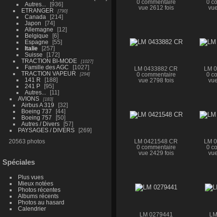
0 commentaire
0 c
Autres...
936
vue 2612 fois
vue
ETRANGER
790
Canada
214
Japon
74
Allemagne
12
Belgique
6
Espagne
55
Italie
257
Suisse
172
TRACTION BI-MODE
1027
Famille des AGC
1027
LM 0433882 CR
LM 
TRACTION VAPEUR
294
0 commentaire
0 c
141 R
188
vue 2798 fois
vue
241 P
95
Autres...
11
AVIONS
183
Airbus A 319
32
Boeing 737
44
Boeing 757
50
Autres / Divers
57
PAYSAGES / DIVERS
269
20563 photos
LM 0421548 CR
LM 
0 commentaire
0 c
vue 2429 fois
vue
Spéciales
Plus vues
Mieux notées
Photos récentes
Albums récents
Photos au hasard
Calendrier
LM 0279441
LM