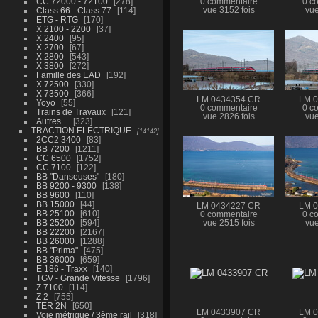
CC 72000 - 72100
278
0 commentaire
0 c
Class 66 - Class 77
114
vue 3152 fois
vue
ETG - RTG
170
X 2100 - 2200
37
X 2400
95
X 2700
67
X 2800
543
X 3800
272
Famille des EAD
192
X 72500
330
X 73500
366
LM 0434354 CR
LM 
Yoyo
55
0 commentaire
0 c
Trains de Travaux
121
vue 2826 fois
vue
Autres...
323
TRACTION ELECTRIQUE
14142
2CC2 3400
83
BB 7200
1211
CC 6500
1752
CC 7100
122
BB "Danseuses"
180
BB 9200 - 9300
138
BB 9600
110
BB 15000
44
LM 0434227 CR
LM 
BB 25100
610
0 commentaire
0 c
BB 25200
594
vue 2515 fois
vue
BB 22200
2167
BB 26000
1288
BB "Prima"
475
BB 36000
659
E 186 - Traxx
140
TGV - Grande Vitesse
1796
Z 7100
114
Z 2
755
TER 2N
650
LM 0433907 CR
LM 
Voie métrique / 3ème rail
318