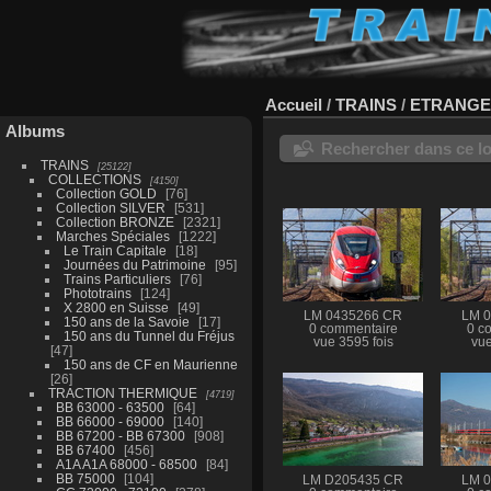
Accueil
/
TRAINS
/
ETRANG
Albums
Rechercher dans ce lo
TRAINS
25122
COLLECTIONS
4150
Collection GOLD
76
Collection SILVER
531
Collection BRONZE
2321
Marches Spéciales
1222
Le Train Capitale
18
Journées du Patrimoine
95
Trains Particuliers
76
Phototrains
124
X 2800 en Suisse
49
LM 0435266 CR
LM 
150 ans de la Savoie
17
0 commentaire
0 c
150 ans du Tunnel du Fréjus
vue 3595 fois
vue
47
150 ans de CF en Maurienne
26
TRACTION THERMIQUE
4719
BB 63000 - 63500
64
BB 66000 - 69000
140
BB 67200 - BB 67300
908
BB 67400
456
A1A A1A 68000 - 68500
84
BB 75000
104
LM D205435 CR
LM 