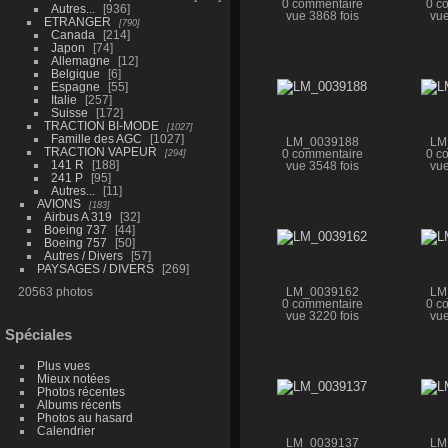
0 commentaire
0 c
Autres...
936
vue 3868 fois
vue
ETRANGER
790
Canada
214
Japon
74
Allemagne
12
Belgique
6
Espagne
55
Italie
257
Suisse
172
TRACTION BI-MODE
1027
Famille des AGC
1027
LM_0039188
LM
TRACTION VAPEUR
294
0 commentaire
0 c
141 R
188
vue 3548 fois
vue
241 P
95
Autres...
11
AVIONS
183
Airbus A 319
32
Boeing 737
44
Boeing 757
50
Autres / Divers
57
PAYSAGES / DIVERS
269
20563 photos
LM_0039162
LM
0 commentaire
0 c
vue 3220 fois
vue
Spéciales
Plus vues
Mieux notées
Photos récentes
Albums récents
Photos au hasard
Calendrier
LM_0039137
LM