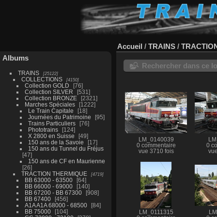
Accueil
/
TRAINS
/
TRACTIO
Albums
Rechercher dans ce lo
TRAINS
25122
COLLECTIONS
4150
Collection GOLD
76
Collection SILVER
531
Collection BRONZE
2321
Marches Spéciales
1222
Le Train Capitale
18
Journées du Patrimoine
95
Trains Particuliers
76
Phototrains
124
X 2800 en Suisse
49
LM_0140039
LM
150 ans de la Savoie
17
0 commentaire
0 c
150 ans du Tunnel du Fréjus
vue 3710 fois
vue
47
150 ans de CF en Maurienne
26
TRACTION THERMIQUE
4719
BB 63000 - 63500
64
BB 66000 - 69000
140
BB 67200 - BB 67300
908
BB 67400
456
A1A A1A 68000 - 68500
84
BB 75000
104
LM_0111315
LM