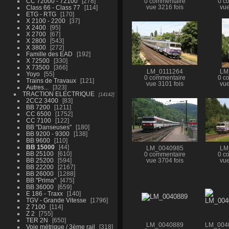
CC 72000 - 72100
278
0 commentaire
0 c
Class 66 - Class 77
114
vue 3216 fois
vue
ETG - RTG
170
X 2100 - 2200
37
X 2400
95
X 2700
67
X 2800
543
X 3800
272
Famille des EAD
192
X 72500
330
X 73500
366
LM_0111264
LM
Yoyo
55
0 commentaire
0 c
Trains de Travaux
121
vue 3101 fois
vue
Autres...
323
TRACTION ELECTRIQUE
14142
2CC2 3400
83
BB 7200
1211
CC 6500
1752
CC 7100
122
BB "Danseuses"
180
BB 9200 - 9300
138
BB 9600
110
BB 15000
44
LM_0040985
LM
BB 25100
610
0 commentaire
0 c
BB 25200
594
vue 3704 fois
vue
BB 22200
2167
BB 26000
1288
BB "Prima"
475
BB 36000
659
E 186 - Traxx
140
TGV - Grande Vitesse
1796
Z 7100
114
Z 2
755
TER 2N
650
LM_0040889
LM_004
Voie métrique / 3ème rail
318