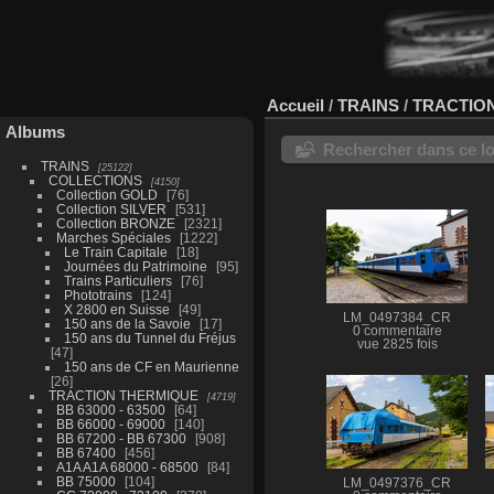
Accueil
/
TRAINS
/
TRACTIO
Albums
Rechercher dans ce lo
TRAINS
25122
COLLECTIONS
4150
Collection GOLD
76
Collection SILVER
531
Collection BRONZE
2321
Marches Spéciales
1222
Le Train Capitale
18
Journées du Patrimoine
95
Trains Particuliers
76
Phototrains
124
X 2800 en Suisse
49
LM_0497384_CR
150 ans de la Savoie
17
0 commentaire
150 ans du Tunnel du Fréjus
vue 2825 fois
47
150 ans de CF en Maurienne
26
TRACTION THERMIQUE
4719
BB 63000 - 63500
64
BB 66000 - 69000
140
BB 67200 - BB 67300
908
BB 67400
456
A1A A1A 68000 - 68500
84
BB 75000
104
LM_0497376_CR