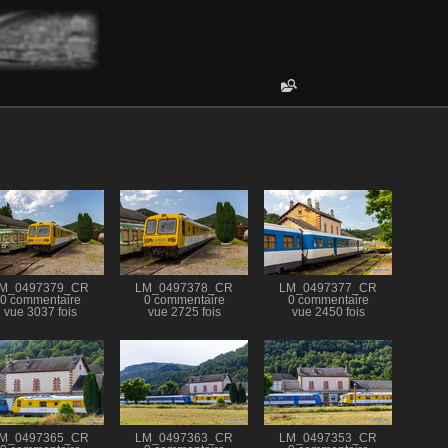
M_0497379_CR
LM_0497378_CR
LM_0497377_CR
0 commentaire
0 commentaire
0 commentaire
vue 3037 fois
vue 2725 fois
vue 2450 fois
M_0497365_CR
LM_0497363_CR
LM_0497353_CR