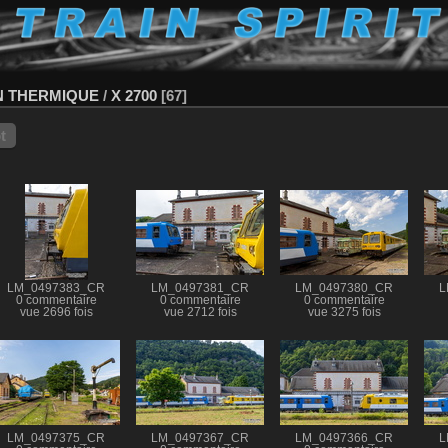
N THERMIQUE
/
X 2700
67
t
LM_0497383_CR
LM_0497381_CR
LM_0497380_CR
L
0 commentaire
0 commentaire
0 commentaire
vue 2696 fois
vue 2712 fois
vue 3275 fois
LM_0497375_CR
LM_0497367_CR
LM_0497366_CR
L