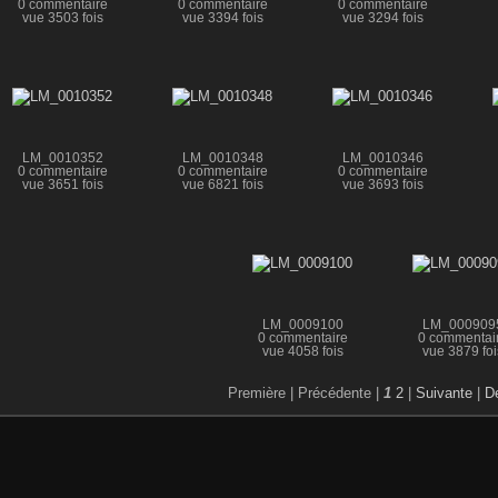
0 commentaire
0 commentaire
0 commentaire
vue 3503 fois
vue 3394 fois
vue 3294 fois
LM_0010352
LM_0010348
LM_0010346
0 commentaire
0 commentaire
0 commentaire
vue 3651 fois
vue 6821 fois
vue 3693 fois
LM_0009100
LM_000909
0 commentaire
0 commentai
vue 4058 fois
vue 3879 foi
Première |
Précédente |
1
2
|
Suivante
|
De