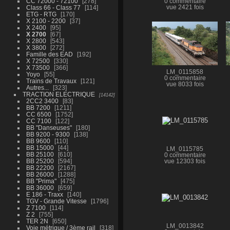
CC 72000 - 72100
278
0 commentaire
Class 66 - Class 77
114
vue 2421 fois
ETG - RTG
170
X 2100 - 2200
37
X 2400
95
X 2700
67
X 2800
543
X 3800
272
Famille des EAD
192
X 72500
330
X 73500
366
LM_0115858
Yoyo
55
0 commentaire
Trains de Travaux
121
vue 8033 fois
Autres...
323
TRACTION ELECTRIQUE
14142
2CC2 3400
83
BB 7200
1211
CC 6500
1752
CC 7100
122
BB "Danseuses"
180
BB 9200 - 9300
138
BB 9600
110
BB 15000
44
LM_0115785
BB 25100
610
0 commentaire
BB 25200
594
vue 12303 fois
BB 22200
2167
BB 26000
1288
BB "Prima"
475
BB 36000
659
E 186 - Traxx
140
TGV - Grande Vitesse
1796
Z 7100
114
Z 2
755
TER 2N
650
LM_0013842
Voie métrique / 3ème rail
318