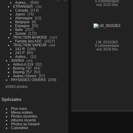
0 commentaire
Autres...
936
vue 3220 fois
ETRANGER
790
Canada
214
Japon
74
Allemagne
12
Belgique
6
Espagne
55
Italie
257
Suisse
172
TRACTION BI-MODE
1027
Famille des AGC
1027
LM_0010363
TRACTION VAPEUR
294
0 commentaire
141 R
188
vue 3529 fois
241 P
95
Autres...
11
AVIONS
183
Airbus A 319
32
Boeing 737
44
Boeing 757
50
Autres / Divers
57
PAYSAGES / DIVERS
269
20563 photos
Spéciales
Plus vues
Mieux notées
Photos récentes
Albums récents
Photos au hasard
Calendrier