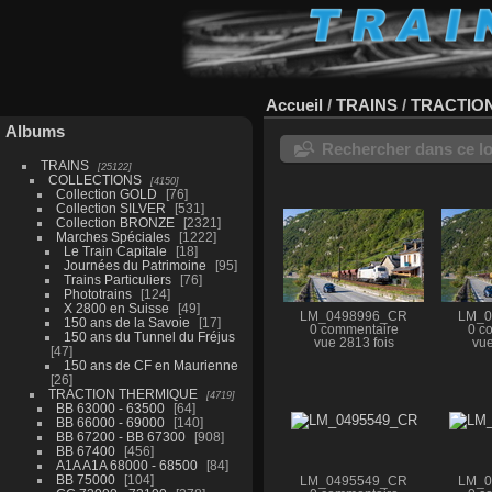
Accueil
/
TRAINS
/
TRACTIO
Albums
Rechercher dans ce lo
TRAINS
25122
COLLECTIONS
4150
Collection GOLD
76
Collection SILVER
531
Collection BRONZE
2321
Marches Spéciales
1222
Le Train Capitale
18
Journées du Patrimoine
95
Trains Particuliers
76
Phototrains
124
X 2800 en Suisse
49
LM_0498996_CR
LM_0
150 ans de la Savoie
17
0 commentaire
0 c
150 ans du Tunnel du Fréjus
vue 2813 fois
vue
47
150 ans de CF en Maurienne
26
TRACTION THERMIQUE
4719
BB 63000 - 63500
64
BB 66000 - 69000
140
BB 67200 - BB 67300
908
BB 67400
456
A1A A1A 68000 - 68500
84
BB 75000
104
LM_0495549_CR
LM_0