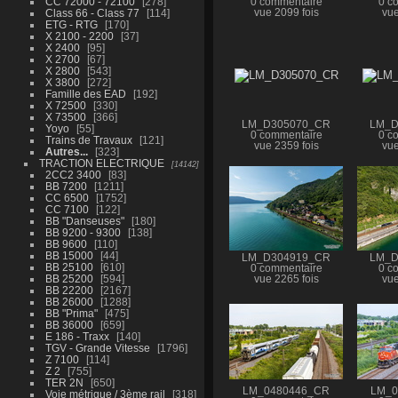
CC 72000 - 72100
278
0 commentaire
0 c
Class 66 - Class 77
114
vue 2099 fois
vue
ETG - RTG
170
X 2100 - 2200
37
X 2400
95
X 2700
67
X 2800
543
X 3800
272
Famille des EAD
192
X 72500
330
X 73500
366
LM_D305070_CR
LM_D
Yoyo
55
0 commentaire
0 c
Trains de Travaux
121
vue 2359 fois
vue
Autres...
323
TRACTION ELECTRIQUE
14142
2CC2 3400
83
BB 7200
1211
CC 6500
1752
CC 7100
122
BB "Danseuses"
180
BB 9200 - 9300
138
BB 9600
110
BB 15000
44
LM_D304919_CR
LM_D
BB 25100
610
0 commentaire
0 c
BB 25200
594
vue 2265 fois
vue
BB 22200
2167
BB 26000
1288
BB "Prima"
475
BB 36000
659
E 186 - Traxx
140
TGV - Grande Vitesse
1796
Z 7100
114
Z 2
755
TER 2N
650
LM_0480446_CR
LM_0
Voie métrique / 3ème rail
318