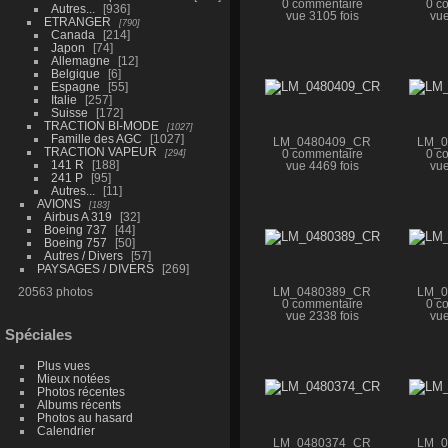
0 commentaire
0 c
Autres...
936
vue 3105 fois
vue
ETRANGER
790
Canada
214
Japon
74
Allemagne
12
Belgique
6
Espagne
55
Italie
257
Suisse
172
TRACTION BI-MODE
1027
Famille des AGC
1027
LM_0480409_CR
LM_0
TRACTION VAPEUR
294
0 commentaire
0 c
141 R
188
vue 4469 fois
vue
241 P
95
Autres...
11
AVIONS
183
Airbus A 319
32
Boeing 737
44
Boeing 757
50
Autres / Divers
57
PAYSAGES / DIVERS
269
20563 photos
LM_0480389_CR
LM_0
0 commentaire
0 c
vue 2338 fois
vue
Spéciales
Plus vues
Mieux notées
Photos récentes
Albums récents
Photos au hasard
Calendrier
LM_0480374_CR
LM_0