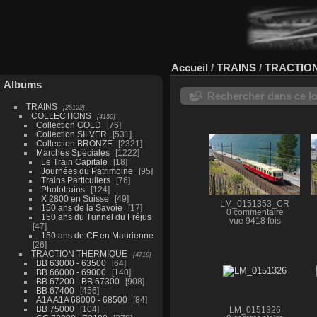
Accueil
/
TRAINS
/
TRACTIO
Albums
Rechercher dans ce lo
TRAINS
25122
COLLECTIONS
4150
Collection GOLD
76
Collection SILVER
531
Collection BRONZE
2321
Marches Spéciales
1222
Le Train Capitale
18
Journées du Patrimoine
95
Trains Particuliers
76
Phototrains
124
X 2800 en Suisse
49
LM_0151353_CR
150 ans de la Savoie
17
0 commentaire
150 ans du Tunnel du Fréjus
vue 9418 fois
47
150 ans de CF en Maurienne
26
TRACTION THERMIQUE
4719
BB 63000 - 63500
64
BB 66000 - 69000
140
BB 67200 - BB 67300
908
BB 67400
456
A1A A1A 68000 - 68500
84
BB 75000
104
LM_0151326