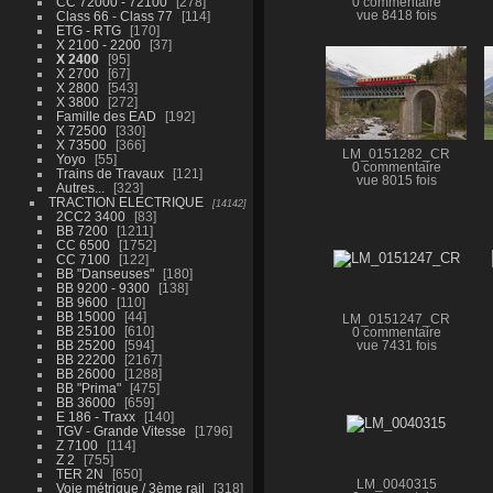
CC 72000 - 72100
278
0 commentaire
Class 66 - Class 77
114
vue 8418 fois
ETG - RTG
170
X 2100 - 2200
37
X 2400
95
X 2700
67
X 2800
543
X 3800
272
Famille des EAD
192
X 72500
330
X 73500
366
LM_0151282_CR
Yoyo
55
0 commentaire
Trains de Travaux
121
vue 8015 fois
Autres...
323
TRACTION ELECTRIQUE
14142
2CC2 3400
83
BB 7200
1211
CC 6500
1752
CC 7100
122
BB "Danseuses"
180
BB 9200 - 9300
138
BB 9600
110
BB 15000
44
LM_0151247_CR
BB 25100
610
0 commentaire
BB 25200
594
vue 7431 fois
BB 22200
2167
BB 26000
1288
BB "Prima"
475
BB 36000
659
E 186 - Traxx
140
TGV - Grande Vitesse
1796
Z 7100
114
Z 2
755
TER 2N
650
LM_0040315
Voie métrique / 3ème rail
318