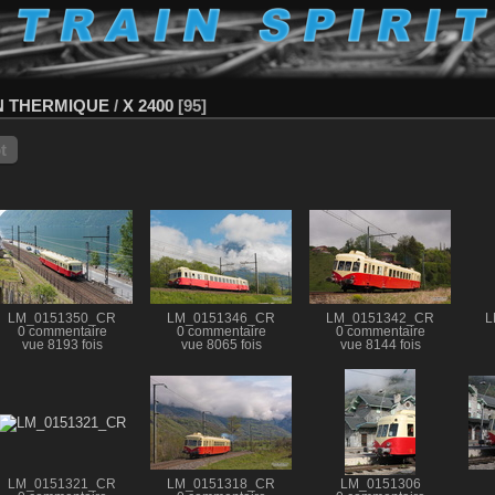
N THERMIQUE
/
X 2400
95
t
LM_0151350_CR
LM_0151346_CR
LM_0151342_CR
L
0 commentaire
0 commentaire
0 commentaire
vue 8193 fois
vue 8065 fois
vue 8144 fois
LM_0151321_CR
LM_0151318_CR
LM_0151306