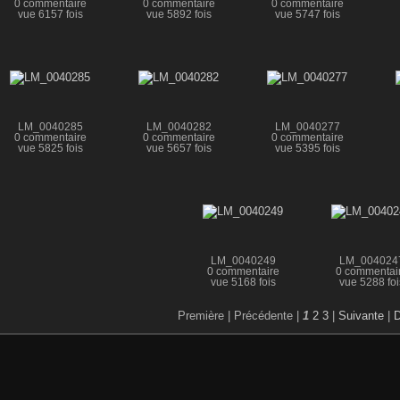
0 commentaire
0 commentaire
0 commentaire
vue 6157 fois
vue 5892 fois
vue 5747 fois
LM_0040285
LM_0040282
LM_0040277
0 commentaire
0 commentaire
0 commentaire
vue 5825 fois
vue 5657 fois
vue 5395 fois
LM_0040249
LM_004024
0 commentaire
0 commentai
vue 5168 fois
vue 5288 foi
Première |
Précédente |
1
2
3
|
Suivante
|
D