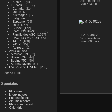
0 commentaire
Autres...
936
vue 6139 fois
ETRANGER
790
Canada
214
Japon
74
Allemagne
12
Belgique
6
Espagne
55
Italie
257
Suisse
172
TRACTION BI-MODE
1027
Famille des AGC
1027
LM_0040295
TRACTION VAPEUR
294
0 commentaire
141 R
188
vue 5604 fois
241 P
95
Autres...
11
AVIONS
183
Airbus A 319
32
Boeing 737
44
Boeing 757
50
Autres / Divers
57
PAYSAGES / DIVERS
269
20563 photos
Spéciales
Plus vues
Mieux notées
Photos récentes
Albums récents
Photos au hasard
Calendrier