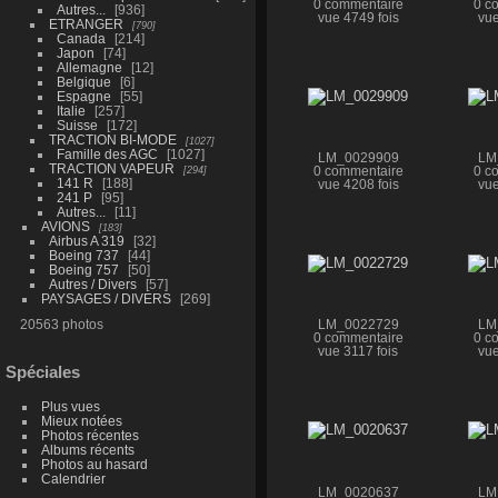
0 commentaire
0 c
Autres...
936
vue 4749 fois
vue
ETRANGER
790
Canada
214
Japon
74
Allemagne
12
Belgique
6
Espagne
55
Italie
257
Suisse
172
TRACTION BI-MODE
1027
Famille des AGC
1027
LM_0029909
LM
TRACTION VAPEUR
294
0 commentaire
0 c
141 R
188
vue 4208 fois
vue
241 P
95
Autres...
11
AVIONS
183
Airbus A 319
32
Boeing 737
44
Boeing 757
50
Autres / Divers
57
PAYSAGES / DIVERS
269
20563 photos
LM_0022729
LM
0 commentaire
0 c
vue 3117 fois
vue
Spéciales
Plus vues
Mieux notées
Photos récentes
Albums récents
Photos au hasard
Calendrier
LM_0020637
LM