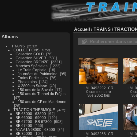
Accueil
/
TRAINS
/
TRACTIO
Albums
Rechercher dans ce lo
TRAINS
25122
COLLECTIONS
4150
Collection GOLD
76
Collection SILVER
531
Collection BRONZE
2321
Marches Spéciales
1222
Le Train Capitale
18
Journées du Patrimoine
95
Trains Particuliers
76
Phototrains
124
X 2800 en Suisse
49
LM_0493292_CR
LM_0
150 ans de la Savoie
17
0 commentaire
0 c
150 ans du Tunnel du Fréjus
vue 2052 fois
vue
47
150 ans de CF en Maurienne
26
TRACTION THERMIQUE
4719
BB 63000 - 63500
64
BB 66000 - 69000
140
BB 67200 - BB 67300
908
BB 67400
456
A1A A1A 68000 - 68500
84
BB 75000
104
LM_0493256_CR
LM_0