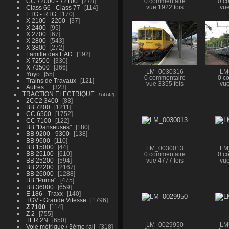
CC 72000 - 72100
278
0 commentaire
0 c
Class 66 - Class 77
114
vue 1922 fois
vue
ETG - RTG
170
X 2100 - 2200
37
X 2400
95
X 2700
67
X 2800
543
X 3800
272
Famille des EAD
192
X 72500
330
X 73500
366
LM_0030316
LM
Yoyo
55
0 commentaire
0 c
Trains de Travaux
121
vue 3355 fois
vue
Autres...
323
TRACTION ELECTRIQUE
14142
2CC2 3400
83
BB 7200
1211
CC 6500
1752
CC 7100
122
BB "Danseuses"
180
BB 9200 - 9300
138
BB 9600
110
BB 15000
44
LM_0030013
LM
BB 25100
610
0 commentaire
0 c
BB 25200
594
vue 4777 fois
vue
BB 22200
2167
BB 26000
1288
BB "Prima"
475
BB 36000
659
E 186 - Traxx
140
TGV - Grande Vitesse
1796
Z 7100
114
Z 2
755
TER 2N
650
LM_0029950
LM
Voie métrique / 3ème rail
318