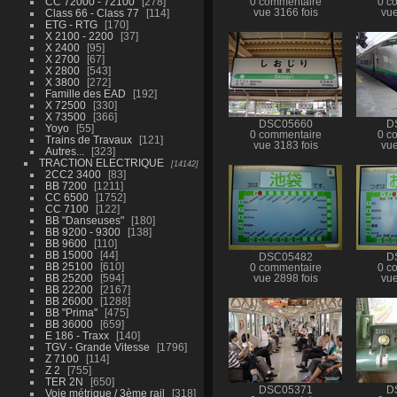
CC 72000 - 72100
278
0 commentaire
0 c
Class 66 - Class 77
114
vue 3166 fois
vue
ETG - RTG
170
X 2100 - 2200
37
X 2400
95
X 2700
67
X 2800
543
X 3800
272
Famille des EAD
192
X 72500
330
X 73500
366
DSC05660
D
Yoyo
55
0 commentaire
0 c
Trains de Travaux
121
vue 3183 fois
vue
Autres...
323
TRACTION ELECTRIQUE
14142
2CC2 3400
83
BB 7200
1211
CC 6500
1752
CC 7100
122
BB "Danseuses"
180
BB 9200 - 9300
138
BB 9600
110
BB 15000
44
DSC05482
D
BB 25100
610
0 commentaire
0 c
BB 25200
594
vue 2898 fois
vue
BB 22200
2167
BB 26000
1288
BB "Prima"
475
BB 36000
659
E 186 - Traxx
140
TGV - Grande Vitesse
1796
Z 7100
114
Z 2
755
TER 2N
650
DSC05371
D
Voie métrique / 3ème rail
318