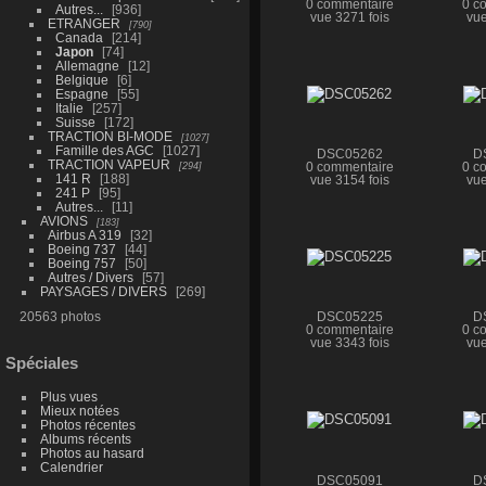
0 commentaire
0 c
Autres...
936
vue 3271 fois
vue
ETRANGER
790
Canada
214
Japon
74
Allemagne
12
Belgique
6
Espagne
55
Italie
257
Suisse
172
TRACTION BI-MODE
1027
Famille des AGC
1027
DSC05262
D
TRACTION VAPEUR
294
0 commentaire
0 c
141 R
188
vue 3154 fois
vue
241 P
95
Autres...
11
AVIONS
183
Airbus A 319
32
Boeing 737
44
Boeing 757
50
Autres / Divers
57
PAYSAGES / DIVERS
269
20563 photos
DSC05225
D
0 commentaire
0 c
vue 3343 fois
vue
Spéciales
Plus vues
Mieux notées
Photos récentes
Albums récents
Photos au hasard
Calendrier
DSC05091
D