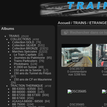
Accueil
/
TRAINS
/
ETRANG
Albums
Rechercher dans ce lo
TRAINS
25122
COLLECTIONS
4150
Collection GOLD
76
Collection SILVER
531
Collection BRONZE
2321
Marches Spéciales
1222
Le Train Capitale
18
Journées du Patrimoine
95
Trains Particuliers
76
Phototrains
124
X 2800 en Suisse
49
DSC05727
D
150 ans de la Savoie
17
0 commentaire
0 c
150 ans du Tunnel du Fréjus
vue 3288 fois
vue
47
150 ans de CF en Maurienne
26
TRACTION THERMIQUE
4719
BB 63000 - 63500
64
BB 66000 - 69000
140
BB 67200 - BB 67300
908
BB 67400
456
A1A A1A 68000 - 68500
84
BB 75000
104
DSC05685
D